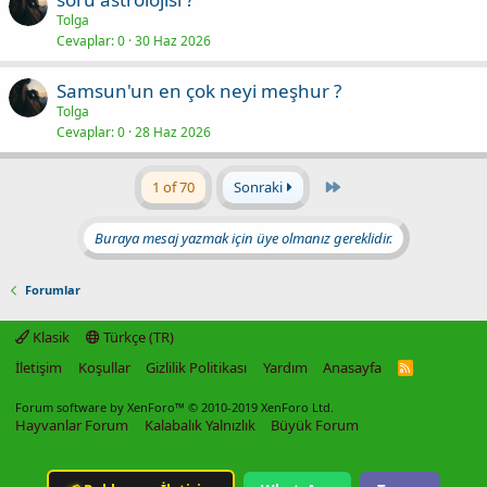
Tolga
Cevaplar
0
30 Haz 2026
Samsun'un en çok neyi meşhur ?
Tolga
Cevaplar
0
28 Haz 2026
Last
1 of 70
Sonraki
Buraya mesaj yazmak için üye olmanız gereklidir.
Forumlar
Klasik
Türkçe (TR)
İletişim
Koşullar
Gizlilik Politikası
Yardım
Anasayfa
R
S
S
Forum software by XenForo™
© 2010-2019 XenForo Ltd.
Hayvanlar Forum
Kalabalık Yalnızlık
Büyük Forum