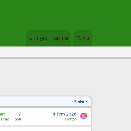
Giriş yap
Kayıt ol
Ara
Filtreler
ar
7
8 Tem 2026
üleme
558
Plotton