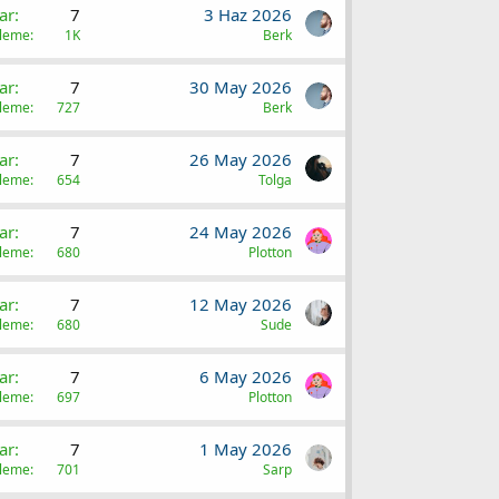
ar
7
3 Haz 2026
üleme
1K
Berk
ar
7
30 May 2026
üleme
727
Berk
ar
7
26 May 2026
üleme
654
Tolga
ar
7
24 May 2026
üleme
680
Plotton
ar
7
12 May 2026
üleme
680
Sude
ar
7
6 May 2026
üleme
697
Plotton
ar
7
1 May 2026
üleme
701
Sarp