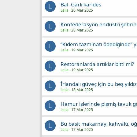
Bal -Garli karides
L
Leila
20 Mar 2025
Konfederasyon endüstri şehrine
L
Leila
20 Mar 2025
“Kıdem tazminatı ödediğinde” y
L
Leila
19 Mar 2025
Restoranlarda artıklar bitti mi?
L
Leila
19 Mar 2025
İrlandalı güveç için bu beş yıld
L
Leila
18 Mar 2025
Hamur işlerinde pişmiş tavuk 
L
Leila
17 Mar 2025
Bu basit makarnayı kahvaltı, ö
L
Leila
17 Mar 2025