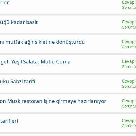
rler
Cevapl
Görünt
üğü kadar basit
Cevapl
Görünt
nı mutfak ağır sikletine dönüştürdü
Cevapl
Görünt
get, Yeşil Salata: Mutlu Cuma
Cevapl
Görünt
ku Sabzi tarifi
Cevapl
Görünt
Elon Musk restoran işine girmeye hazırlanıyor
Cevapl
Görünt
arifleri
Cevapl
Görünt