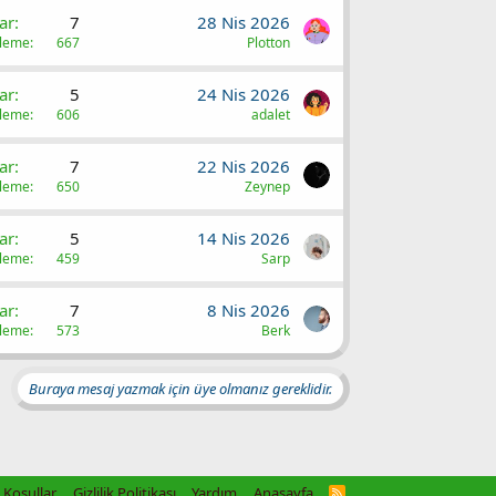
ar
7
28 Nis 2026
üleme
667
Plotton
ar
5
24 Nis 2026
üleme
606
adalet
ar
7
22 Nis 2026
üleme
650
Zeynep
ar
5
14 Nis 2026
üleme
459
Sarp
ar
7
8 Nis 2026
üleme
573
Berk
Buraya mesaj yazmak için üye olmanız gereklidir.
Koşullar
Gizlilik Politikası
Yardım
Anasayfa
R