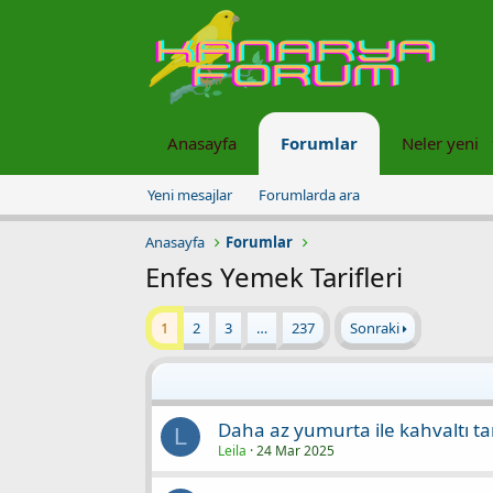
Anasayfa
Forumlar
Neler yeni
Yeni mesajlar
Forumlarda ara
Anasayfa
Forumlar
Enfes Yemek Tarifleri
1
2
3
…
237
Sonraki
Daha az yumurta ile kahvaltı tarif
L
Leila
24 Mar 2025