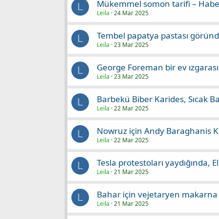
Mükemmel somon tarifi – Habe
L
Leila
24 Mar 2025
Tembel papatya pastası göründ
L
Leila
23 Mar 2025
George Foreman bir ev ızgarası
L
Leila
23 Mar 2025
Barbekü Biber Karides, Sıcak Ba
L
Leila
22 Mar 2025
Nowruz için Andy Baraghanis Ku
L
Leila
22 Mar 2025
Tesla protestoları yaydığında, 
L
Leila
21 Mar 2025
Bahar için vejetaryen makarna t
L
Leila
21 Mar 2025