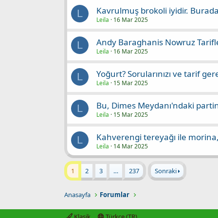
Kavrulmuş brokoli iyidir. Burada
L
Leila
16 Mar 2025
Andy Baraghanis Nowruz Tarifl
L
Leila
16 Mar 2025
Yoğurt? Sorularınızı ve tarif ger
L
Leila
15 Mar 2025
Bu, Dimes Meydanı'ndaki partini
L
Leila
15 Mar 2025
Kahverengi tereyağı ile morina,
L
Leila
14 Mar 2025
1
2
3
…
237
Sonraki
Anasayfa
Forumlar
Klasik
Türkçe (TR)