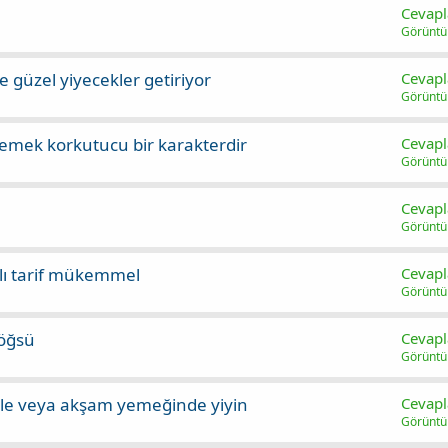
Cevapl
Görünt
 güzel yiyecekler getiriyor
Cevapl
Görünt
emek korkutucu bir karakterdir
Cevapl
Görünt
Cevapl
Görünt
ızlı tarif mükemmel
Cevapl
Görünt
göğsü
Cevapl
Görünt
ğle veya akşam yemeğinde yiyin
Cevapl
Görünt