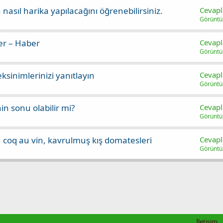
 nasıl harika yapılacağını öğrenebilirsiniz.
Cevapl
Görünt
er – Haber
Cevapl
Görünt
eksinimlerinizi yanıtlayın
Cevapl
Görünt
n sonu olabilir mi?
Cevapl
Görünt
 coq au vin, kavrulmuş kış domatesleri
Cevapl
Görünt
İletişim