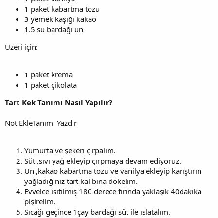
1 paket kabartma tozu
3 yemek kaşığı kakao
1.5 su bardağı un
Üzeri için:
1 paket krema
1 paket çikolata
Tart Kek Tanımı Nasıl Yapılır?
Not EkleTanımı Yazdır
Yumurta ve şekeri çırpalım.
Süt ,sıvı yağ ekleyip çırpmaya devam ediyoruz.
Un ,kakao kabartma tozu ve vanilya ekleyip karıştırın
yağladığınız tart kalıbına dökelim.
Evvelce ısıtılmış 180 derece fırında yaklaşık 40dakika
pişirelim.
Sıcağı geçince 1çay bardağı süt ile ıslatalım.