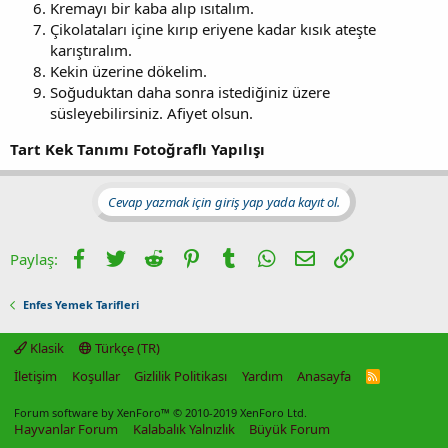
Kremayı bir kaba alıp ısıtalım.
Çikolataları içine kırıp eriyene kadar kısık ateşte
karıştıralım.
Kekin üzerine dökelim.
Soğuduktan daha sonra istediğiniz üzere
süsleyebilirsiniz. Afiyet olsun.
Tart Kek Tanımı Fotoğraflı Yapılışı
Cevap yazmak için giriş yap yada kayıt ol.
Facebook
Twitter
Reddit
Pinterest
Tumblr
WhatsApp
E-posta
Link
Paylaş:
Enfes Yemek Tarifleri
Klasik
Türkçe (TR)
İletişim
Koşullar
Gizlilik Politikası
Yardım
Anasayfa
R
S
S
Forum software by XenForo™
© 2010-2019 XenForo Ltd.
Hayvanlar Forum
Kalabalık Yalnızlık
Büyük Forum