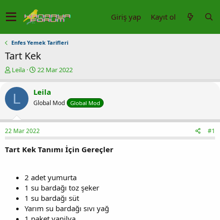
Giriş yap
Kayıt ol
Enfes Yemek Tarifleri
Tart Kek
K
B
Leila
22 Mar 2022
o
a
n
ş
Leila
L
u
l
Global Mod
Global Mod
y
a
u
n
b
g
22 Mar 2022
#1
a
ı
ş
ç
Tart Kek Tanımı İçin Gereçler
l
t
a
a
t
r
a
i
2 adet yumurta
n
h
1 su bardağı toz şeker
i
1 su bardağı süt
Yarım su bardağı sıvı yağ
1 paket vanilya