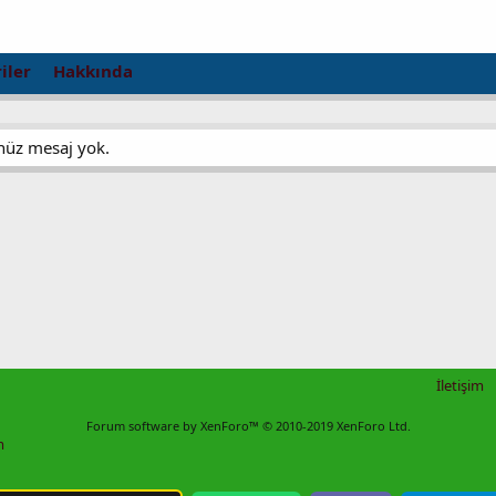
iler
Hakkında
enüz mesaj yok.
İletişim
Forum software by XenForo™
© 2010-2019 XenForo Ltd.
m