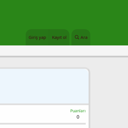
Giriş yap
Kayıt ol
Ara
Puanları
0