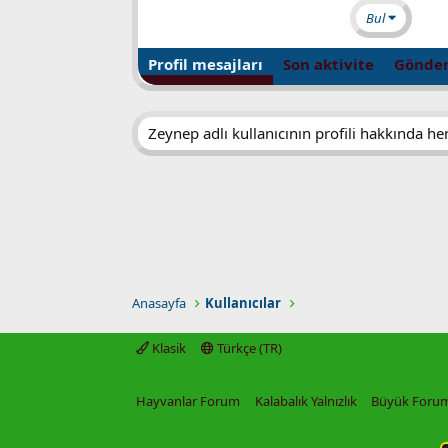
Bul
Profil mesajları
Son aktivite
Gönder
Zeynep adlı kullanıcının profili hakkında h
Anasayfa
Kullanıcılar
Klasik
Türkçe (TR)
Hayvanlar Forum
Kalabalık Yalnızlık
Büyük Foru