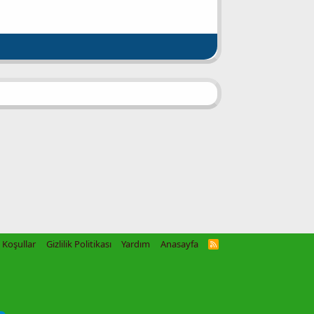
Koşullar
Gizlilik Politikası
Yardım
Anasayfa
R
S
S