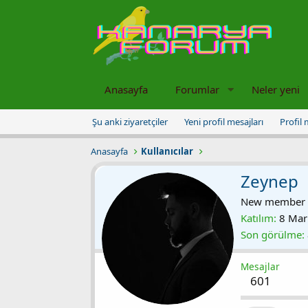
Anasayfa
Forumlar
Neler yeni
Şu anki ziyaretçiler
Yeni profil mesajları
Profil 
Anasayfa
Kullanıcılar
Zeynep
New member
Katılım
8 Mar
Son görülme
Mesajlar
601