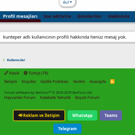
Bul
Profil mesajları
Son aktivite
Gönderiler
Hakkında
kunteper adlı kullanıcının profili hakkında henüz mesaj yok.
Kullanıcılar
Klasik
Türkçe (TR)
İletişim
Koşullar
Gizlilik Politikası
Yardım
Anasayfa
R
S
S
Forum software by XenForo™
© 2010-2019 XenForo Ltd.
Hayvanlar Forum
Kalabalık Yalnızlık
Büyük Forum
📢
Reklam ve İletişim
WhatsApp
Teams
Telegram