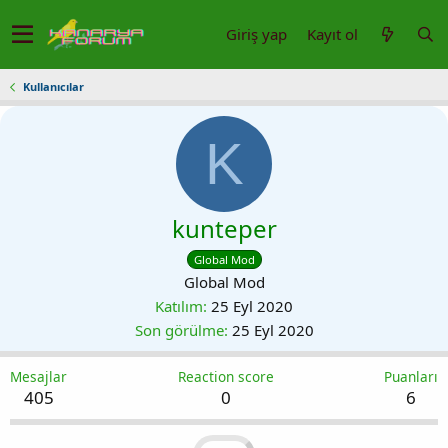
Giriş yap
Kayıt ol
Kullanıcılar
K
kunteper
Global Mod
Global Mod
Katılım
25 Eyl 2020
Son görülme
25 Eyl 2020
Mesajlar
Reaction score
Puanları
405
0
6