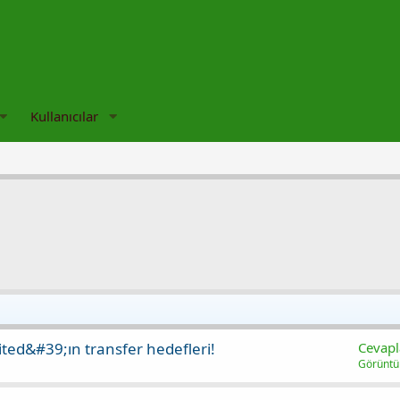
Kullanıcılar
ited&#39;ın transfer hedefleri!
Cevapl
Görünt