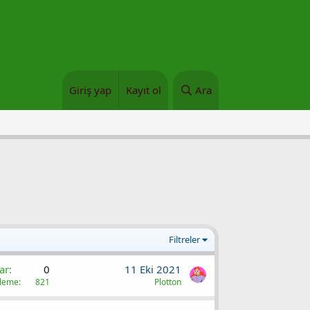
Giriş yap
Kayıt ol
Ara
Filtreler
ar
0
11 Eki 2021
üleme
821
Plotton