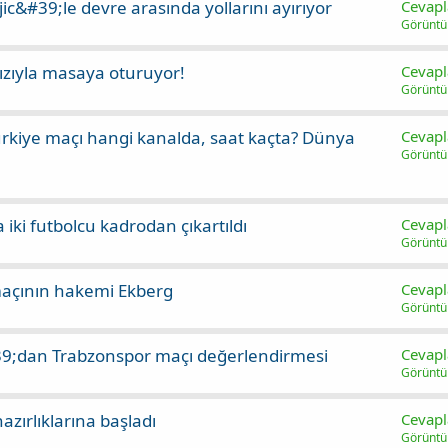
ic&#39;le devre arasında yollarını ayırıyor
Cevapl
Görünt
dızıyla masaya oturuyor!
Cevapl
Görünt
rkiye maçı hangi kanalda, saat kaçta? Dünya
Cevapl
Görünt
 iki futbolcu kadrodan çıkartıldı
Cevapl
Görünt
maçının hakemi Ekberg
Cevapl
Görünt
39;dan Trabzonspor maçı değerlendirmesi
Cevapl
Görünt
azırlıklarına başladı
Cevapl
Görünt