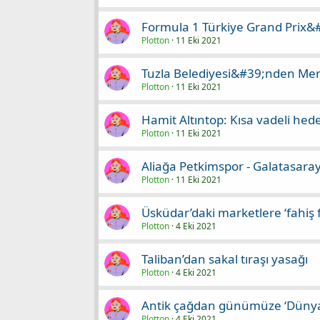
Formula 1 Türkiye Grand Prix&
Plotton
11 Eki 2021
Tuzla Belediyesi&#39;nden Me
Plotton
11 Eki 2021
Hamit Altıntop: Kısa vadeli he
Plotton
11 Eki 2021
Aliağa Petkimspor - Galatasara
Plotton
11 Eki 2021
Üsküdar’daki marketlere ‘fahiş f
Plotton
4 Eki 2021
Taliban’dan sakal tıraşı yasağı
Plotton
4 Eki 2021
Antik çağdan günümüze ‘Dünya
Plotton
4 Eki 2021