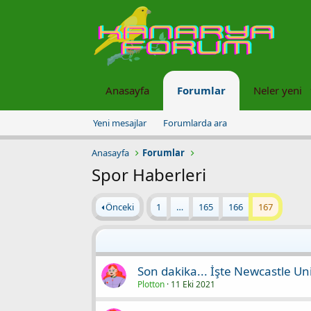
Anasayfa
Forumlar
Neler yeni
Yeni mesajlar
Forumlarda ara
Anasayfa
Forumlar
Spor Haberleri
Önceki
1
…
165
166
167
Son dakika... İşte Newcastle Un
Plotton
11 Eki 2021