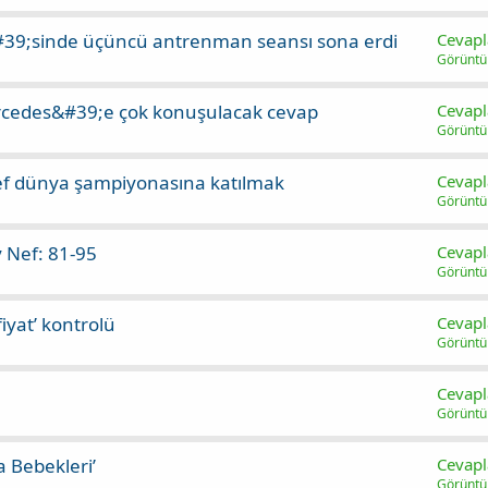
#39;sinde üçüncü antrenman seansı sona erdi
Cevapl
Görünt
rcedes&#39;e çok konuşulacak cevap
Cevapl
Görünt
def dünya şampiyonasına katılmak
Cevapl
Görünt
y Nef: 81-95
Cevapl
Görünt
iyat’ kontrolü
Cevapl
Görünt
Cevapl
Görünt
 Bebekleri’
Cevapl
Görünt