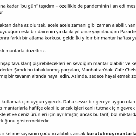
ına kadar “bu gün” taşıdım – özellikle de pandeminin ilan edilmes
r.
aktan daha az olursak, acele acele zamanı gibi zaman alabilir. Yan
uyduğum eski bir dairenin ya da iki yıl önce yayınladığım Pazart
onra farklı bir atlama korkusu geldi: İki yıldır bir mantar haftası
lı mantarla düzeltiriz.
hşap tavukları) pişirebilecekleri en sevdiğim mantar olabilir ve ke
 ederler. Şimdi bu tabaklanmış parçaları, Manhattan'daki Cafe Che
ış bir tavanın altında hayal edin. Aslında, sadece hayal etmek z
utlamak için uygun yiyecek. Daha sessiz bir geceye uygun olan H
 mantarlarla hafifçe olabilir, ancak işleri canlı tutmak için gevrek pi
kle et ve deniz ürünleri için ayrılmıştır, ancak bu tarif, bol mikta
olduğunu göstermektedir.
n kelime sayısının çoğunu alabilir, ancak
kurutulmuş mantarl