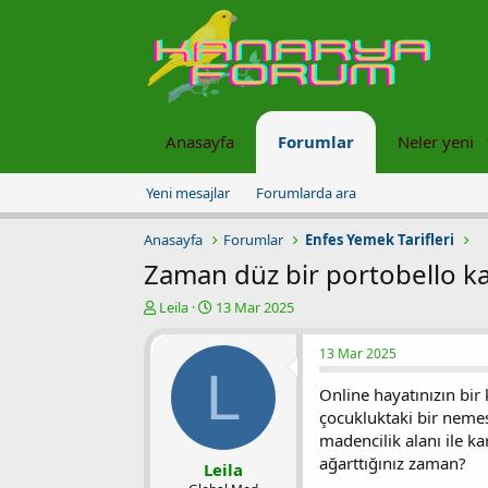
Anasayfa
Forumlar
Neler yeni
Yeni mesajlar
Forumlarda ara
Anasayfa
Forumlar
Enfes Yemek Tarifleri
Zaman düz bir portobello k
K
B
Leila
13 Mar 2025
o
a
n
ş
13 Mar 2025
u
l
L
y
a
Online hayatınızın bir 
u
n
çocukluktaki bir nemes
b
g
madencilik alanı ile ka
a
ı
ağarttığınız zaman?
ş
ç
Leila
l
t