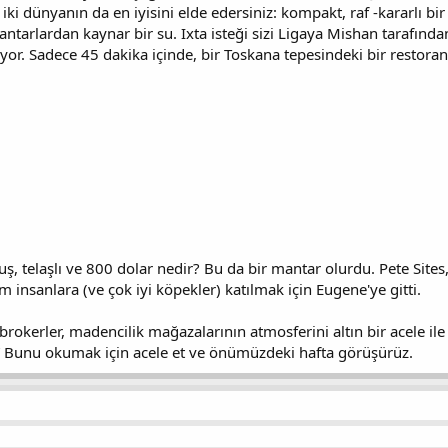
iki dünyanın da en iyisini elde edersiniz: kompakt, raf -kararlı bir
ntarlardan kaynar bir su. Ixta isteği sizi Ligaya Mishan tarafında
yor. Sadece 45 dakika içinde, bir Toskana tepesindeki bir restoran
 telaşlı ve 800 dolar nedir? Bu da bir mantar olurdu. Pete Sites, 
ım insanlara (ve çok iyi köpekler) katılmak için Eugene'ye gitti.
brokerler, madencilik mağazalarının atmosferini altın bir acele ile
r.” Bunu okumak için acele et ve önümüzdeki hafta görüşürüz.