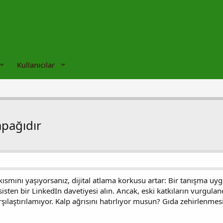
Kullanıcılar
apağıdır
kısmını yaşıyorsanız, dijital atlama korkusu artar: Bir tanışma uygu
isten bir LinkedIn davetiyesi alın. Ancak, eski katkıların vurgula
rşılaştırılamıyor. Kalp ağrısını hatırlıyor musun? Gıda zehirlenmesi