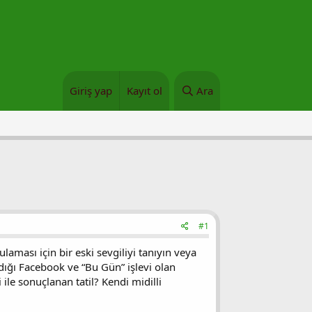
Giriş yap
Kayıt ol
Ara
#1
laması için bir eski sevgiliyi tanıyın veya
ndığı Facebook ve “Bu Gün” işlevi olan
 ile sonuçlanan tatil? Kendi midilli