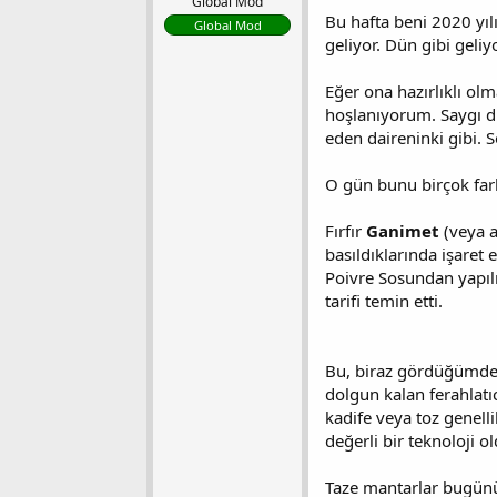
Global Mod
a
a
Bu hafta beni 2020 yıl
Global Mod
t
r
geliyor. Dün gibi geliyo
a
i
n
h
Eğer ona hazırlıklı olm
i
hoşlanıyorum. Saygı d
eden daireninki gibi. S
O gün bunu birçok fark
Fırfır
Ganimet
(veya a
basıldıklarında işaret
Poivre Sosundan yapılm
tarifi temin etti.
Bu, biraz gördüğümde k
dolgun kalan ferahlatıcı
kadife veya toz genelli
değerli bir teknoloji 
Taze mantarlar bugünü