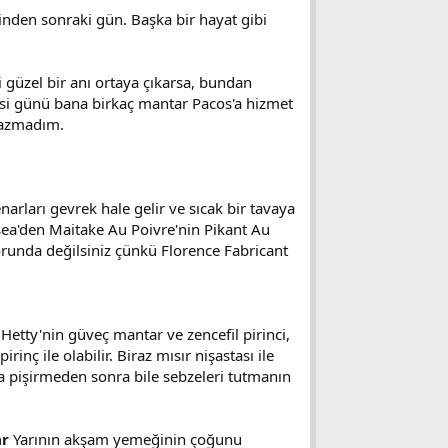
inden sonraki gün. Başka bir hayat gibi
i güzel bir anı ortaya çıkarsa, bundan
esi günü bana birkaç mantar Pacos'a hizmet
 yazmadım.
narları gevrek hale gelir ve sıcak bir tavaya
lsea'den Maitake Au Poivre'nin Pikant Au
orunda değilsiniz çünkü Florence Fabricant
etty'nin güveç mantar ve zencefil pirinci,
rinç ile olabilir. Biraz mısır nişastası ile
rda pişirmeden sonra bile sebzeleri tutmanın
ar
Yarının akşam yemeğinin çoğunu