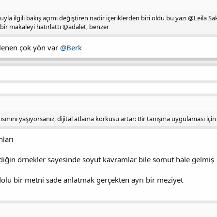
nuyla ilgili bakış açımı değiştiren nadir içeriklerden biri oldu bu yazı @Leila 
bir makaleyi hatırlattı @adalet, benzer
klenen çok yön var
@Berk
ısmını yaşıyorsanız, dijital atlama korkusu artar: Bir tanışma uygulaması için 
ları
diğin örnekler sayesinde soyut kavramlar bile somut hale gelmiş
olu bir metni sade anlatmak gerçekten ayrı bir meziyet