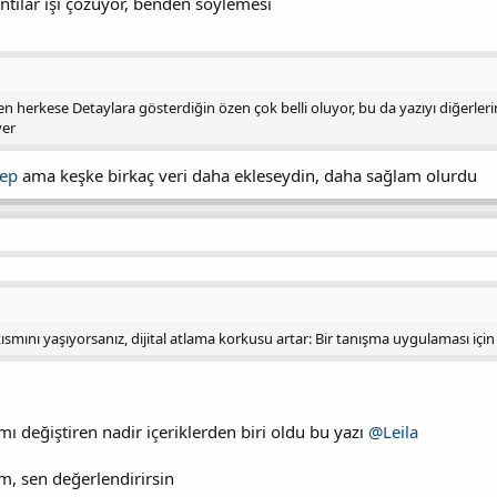
ntılar işi çözüyor, benden söylemesi
erkese Detaylara gösterdiğin özen çok belli oluyor, bu da yazıyı diğerlerinden
ver
ep
ama keşke birkaç veri daha ekleseydin, daha sağlam olurdu
ısmını yaşıyorsanız, dijital atlama korkusu artar: Bir tanışma uygulaması için 
ımı değiştiren nadir içeriklerden biri oldu bu yazı
@Leila
m, sen değerlendirirsin