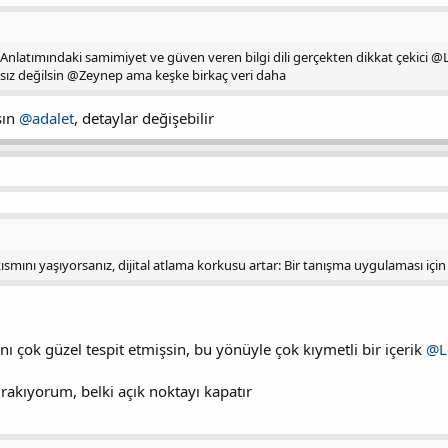
latımındaki samimiyet ve güven veren bilgi dili gerçekten dikkat çekici @Lei
ız değilsin @Zeynep ama keşke birkaç veri daha
sın
@adalet
, detaylar değişebilir
ısmını yaşıyorsanız, dijital atlama korkusu artar: Bir tanışma uygulaması için 
ı çok güzel tespit etmişsin, bu yönüyle çok kıymetli bir içerik
@L
ırakıyorum, belki açık noktayı kapatır