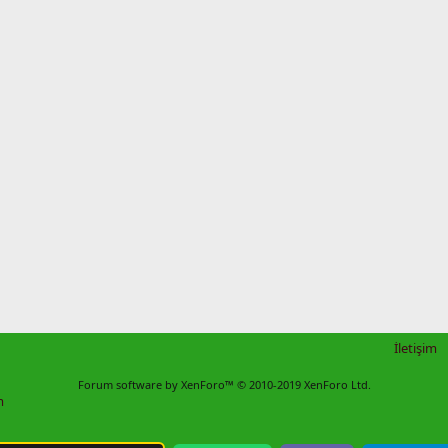
İletişim
Forum software by XenForo™
© 2010-2019 XenForo Ltd.
m