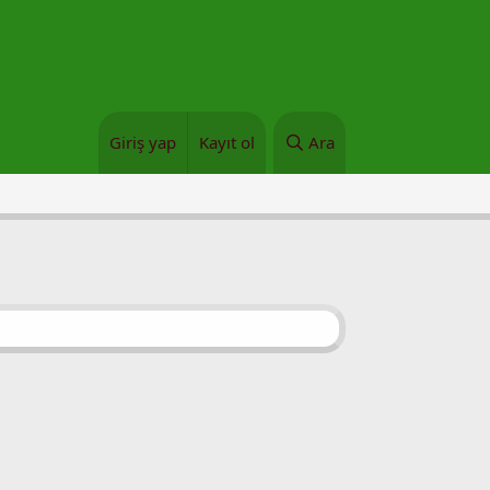
Giriş yap
Kayıt ol
Ara