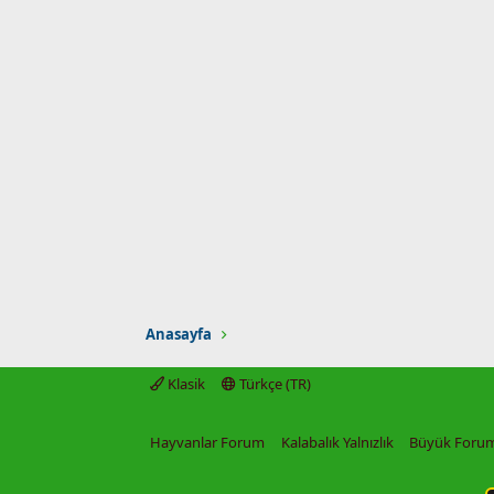
Anasayfa
Klasik
Türkçe (TR)
Hayvanlar Forum
Kalabalık Yalnızlık
Büyük Foru