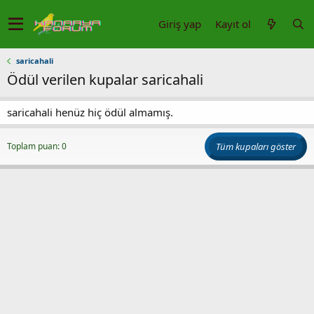
Giriş yap
Kayıt ol
saricahali
Ödül verilen kupalar saricahali
saricahali henüz hiç ödül almamış.
Toplam puan: 0
Tüm kupaları göster