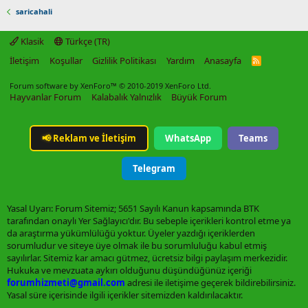
saricahali
Klasik
Türkçe (TR)
İletişim
Koşullar
Gizlilik Politikası
Yardım
Anasayfa
R
S
S
Forum software by XenForo™
© 2010-2019 XenForo Ltd.
Hayvanlar Forum
Kalabalık Yalnızlık
Büyük Forum
📢
Reklam ve İletişim
WhatsApp
Teams
Telegram
Yasal Uyarı: Forum Sitemiz; 5651 Sayılı Kanun kapsamında BTK
tarafından onaylı Yer Sağlayıcı'dır. Bu sebeple içerikleri kontrol etme ya
da araştırma yükümlülüğü yoktur. Üyeler yazdığı içeriklerden
sorumludur ve siteye üye olmak ile bu sorumluluğu kabul etmiş
sayılırlar. Sitemiz kar amacı gütmez, ücretsiz bilgi paylaşım merkezidir.
Hukuka ve mevzuata aykırı olduğunu düşündüğünüz içeriği
forumhizmeti@gmail.com
adresi ile iletişime geçerek bildirebilirsiniz.
Yasal süre içerisinde ilgili içerikler sitemizden kaldırılacaktır.